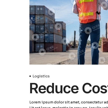
Logistics
Reduce Cost
Lorem ipsum dolor sit amet, consectetur adi
Ut est lacus, molestie in arcu no, iaculis v