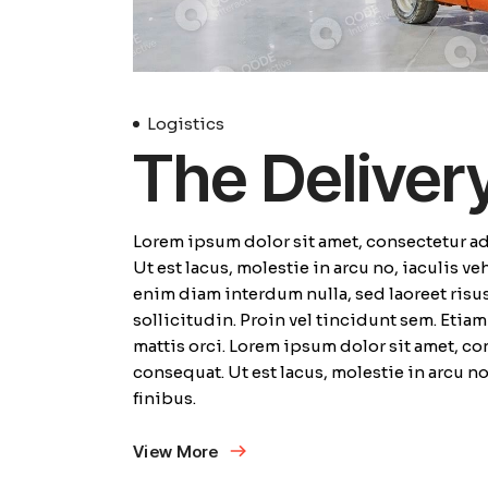
Logistics
The Deliver
Lorem ipsum dolor sit amet, consectetur adi
Ut est lacus, molestie in arcu no, iaculis v
enim diam interdum nulla, sed laoreet risus
sollicitudin. Proin vel tincidunt sem. Etia
mattis orci. Lorem ipsum dolor sit amet, con
consequat. Ut est lacus, molestie in arcu n
finibus.
View More