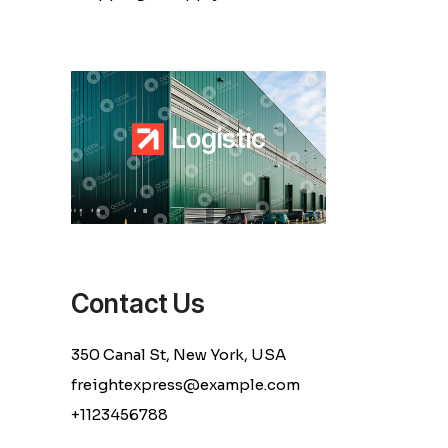
L
o
g
i
s
t
i
c
Contact Us
350 Canal St, New York, USA
freightexpress@example.com
+1123456788