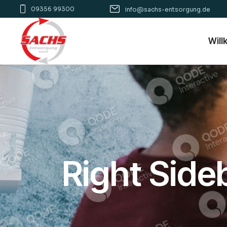
09356 99300
info@sachs-entsorgung.de
Wil
Right Side