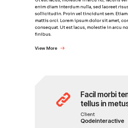
enim diam interdum nulla, sed laoreet risus
sollicitudin. Proin vel tincidunt sem. Etia
mattis orci. Lorem ipsum dolor sit amet, con
consequat. Ut est lacus, molestie in arcu n
finibus.
View More
Facil morbi te
tellus in metu
Client
Qodeinteractive