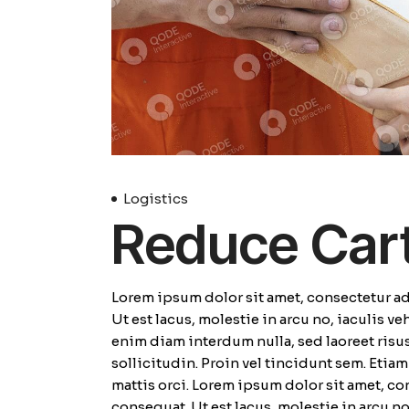
Logistics
Reduce Car
Lorem ipsum dolor sit amet, consectetur adi
Ut est lacus, molestie in arcu no, iaculis v
enim diam interdum nulla, sed laoreet risus
sollicitudin. Proin vel tincidunt sem. Etia
mattis orci. Lorem ipsum dolor sit amet, con
consequat. Ut est lacus, molestie in arcu n