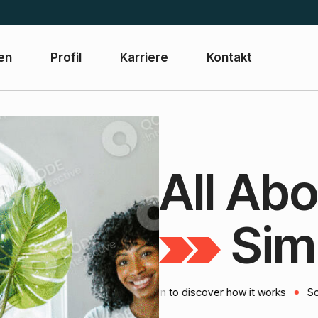
en
Profil
Karriere
Kontakt
A
l
l
A
b
S
i
m
Scroll down to discover how it works
Scroll down 