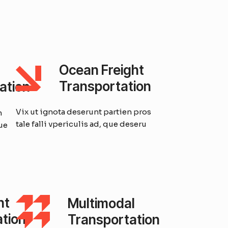
Ocean Freight
Transportation
ation
Vix ut ignota deserunt partien pros
n
tale falli vpericulis ad, que deseru
que
ht
Multimodal
tion
Transportation