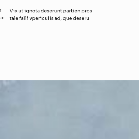
n
Vix ut ignota deserunt partien pros
que
tale falli vpericulis ad, que deseru