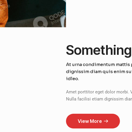
Something
At urna condimentum mattis pe
dignissim diam quis enim sui
idleo.
Amet porttitor eget dolor morbi. 
Nulla facilisi etiam dignissim d
View More